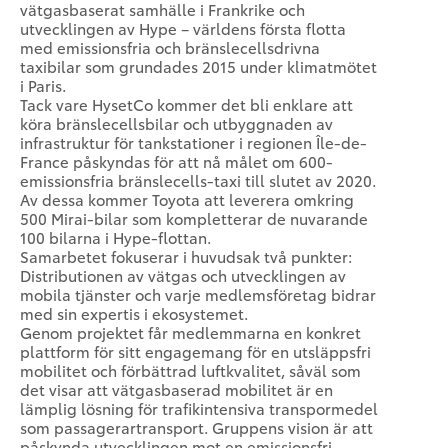
vätgasbaserat samhälle i Frankrike och
utvecklingen av Hype – världens första flotta
med emissionsfria och bränslecellsdrivna
taxibilar som grundades 2015 under klimatmötet
i Paris.
Tack vare HysetCo kommer det bli enklare att
köra bränslecellsbilar och utbyggnaden av
infrastruktur för tankstationer i regionen Île-de-
France påskyndas för att nå målet om 600-
emissionsfria bränslecells-taxi till slutet av 2020.
Av dessa kommer Toyota att leverera omkring
500 Mirai-bilar som kompletterar de nuvarande
100 bilarna i Hype-flottan.
Samarbetet fokuserar i huvudsak två punkter:
Distributionen av vätgas och utvecklingen av
mobila tjänster och varje medlemsföretag bidrar
med sin expertis i ekosystemet.
Genom projektet får medlemmarna en konkret
plattform för sitt engagemang för en utsläppsfri
mobilitet och förbättrad luftkvalitet, såväl som
det visar att vätgasbaserad mobilitet är en
lämplig lösning för trafikintensiva transpormedel
som passagerartransport. Gruppens vision är att
påskynda utvecklingen mot en emissionsfri