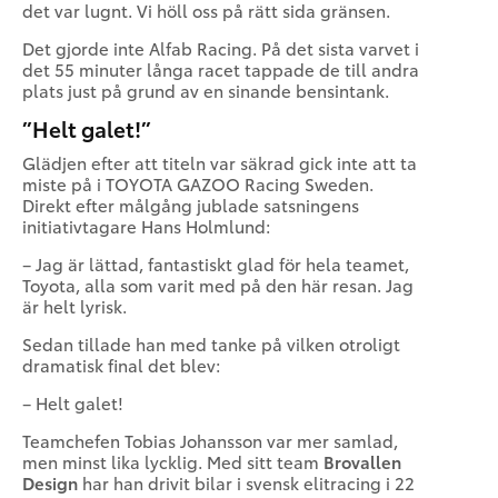
det var lugnt. Vi höll oss på rätt sida gränsen.
Det gjorde inte Alfab Racing. På det sista varvet i
det 55 minuter långa racet tappade de till andra
plats just på grund av en sinande bensintank.
”Helt galet!”
Glädjen efter att titeln var säkrad gick inte att ta
miste på i TOYOTA GAZOO Racing Sweden.
Direkt efter målgång jublade satsningens
initiativtagare Hans Holmlund:
– Jag är lättad, fantastiskt glad för hela teamet,
Toyota, alla som varit med på den här resan. Jag
är helt lyrisk.
Sedan tillade han med tanke på vilken otroligt
dramatisk final det blev:
– Helt galet!
Teamchefen Tobias Johansson var mer samlad,
men minst lika lycklig. Med sitt team
Brovallen
Design
har han drivit bilar i svensk elitracing i 22