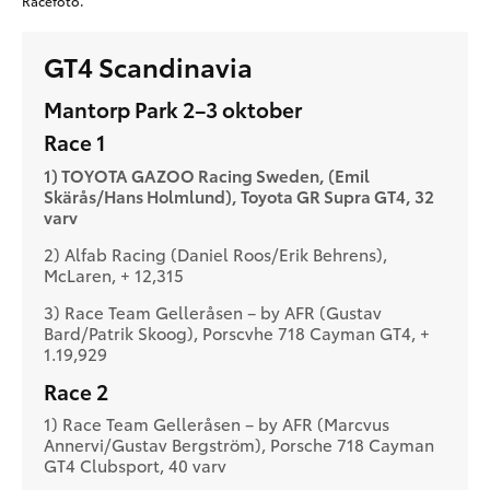
Racefoto.
GT4 Scandinavia
Mantorp Park 2–3 oktober
Race 1
1) TOYOTA GAZOO Racing Sweden, (Emil
Skärås/Hans Holmlund), Toyota GR Supra GT4, 32
varv
2) Alfab Racing (Daniel Roos/Erik Behrens),
McLaren, + 12,315
3) Race Team Gelleråsen – by AFR (Gustav
Bard/Patrik Skoog), Porscvhe 718 Cayman GT4, +
1.19,929
Race 2
1) Race Team Gelleråsen – by AFR (Marcvus
Annervi/Gustav Bergström), Porsche 718 Cayman
GT4 Clubsport, 40 varv