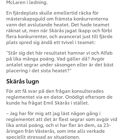
McLaren i ledning.
En fjärdeplats skulle emellertid räcka för
mästerskapsguld om främsta konkurrenterna
vann det avslutande heatet. Det hade teamet
räknat ut, men när Skärås jagat ikapp och förbi
flera konkurrenter, och avancerat just till fjärde
plats spred sig ändå ett tvivel i teamet:
”Står sig det här resultatet hamnar vi och Alfab
på lika många poäng. Vad gäller då? Avgör
antalet segrar under säsongen eller är det bäst
placering i det sista heatet?”
Skärås lugn
För att få svar på den frågan konsulterades
reglementet via en dator. Onödigt eftersom de
kunde ha frågat Emil Skärås i stället.
– Jag har för mig att jag läst någon gång i
reglementet att det är flest segrar som avgör vid
lika antal poäng, och vi har fler än dem, sa 23-
åringen från Västerås, som inte alls verkade
speciellt stressad av situationen.