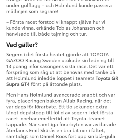
under gulflagg – och Holmlund kunde passera
mållinjen som segrare!
– Första racet förstod vi knappt själva hur vi
kunde vinna, erkände Tobias Johansson och
hänvisade till både tajming och tur.
Vad gäller?
Segern i det första heatet gjorde att TOYOTA
GAZOO Racing Sweden utökade sin ledning till
13 poäng inför säsongens sista race. Det var ett
försprång som såg ut att behövas med tanke på
att Holmlund inledde loppet i teamets
Toyota GR
Supra GT4
först på åttonde plats.
Men Hans Holmlund avancerade snabbt och var
fyra, placeringen bakom Alfab Racing, när det
var dags för förarbyte. Ett tio sekunder extra
långt depåstopp till följd av segern i det första
racet innebar emellertid att Toyota-teamet
tappade. När samtliga förarbyten var avklarade
återfanns Emil Skärås en bra bit ner i fältet,
samtidigt som Daniel Roos fört upp sin blå-gula