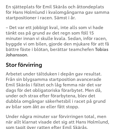
En sjätteplats för Emil Skärås och åttondeplats
för Hans Holmlund i kvalomgångarna gav samma
startpositioner i racen. Sämst i år.
– Det var ett jobbigt kval, inte alls som vi hade
tänkt oss på grund av det regn som föll 15
minuter innan vi skulle kvala. Sedan, inför racen,
byggde vi om bilen, gjorde den mjukare för att få
bättre fäste i blötan, berättar teamchefen
Tobias
Johansson
.
Stor förvirring
Arbetet under tältduken i depån gav resultat.
Från sin blygsamma startposition avancerade
Emil Skärås i fältet och låg femma när det var
dags för det obligatoriska förarbytet. Men då,
under och strax efter förarbytena, blev det
dubbla omgångar säkerhetsbil i racet på grund
av bilar som åkt av eller fått stopp.
Under några minuter var förvirringen total, men
när allt klarnat visade det sig att Hans Holmlund,
som tagit över ratten efter Emil Skärås,