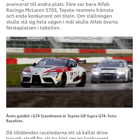
avancerat till andra plats. Före var bara Alfab
Racings McLaren 570S, Toyota-teamets främsta
och enda konkurrent om titeln. Om ställningen
skulle stå sig hela vägen i mål skulle Alfab överta
förstaplatsen i tabellen.
Årets guldbil i GT4 Scandinavia är Toyota GR Supra GT4. Foto:
Racefoto.
Då tilldömdes raceledarna ett så kallat drive
trough-straff för att ha kört om en konkurrent