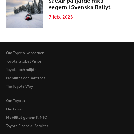
satsar på fjärde raka
segern i Svenska Rallyt
7 feb, 2023
Om Toyota-koncernen
Toyota Global Vision
Toyota och miljön
Mobilitet och säkerhet
The Toyota Way
Om Toyota
Om Lexus
Mobilitet genom KINTO
Toyota Financial Services