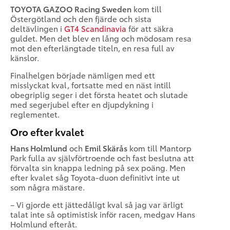
TOYOTA GAZOO Racing Sweden
kom till
Östergötland och den fjärde och sista
deltävlingen i
GT4 Scandinavia
för att säkra
guldet. Men det blev en lång och mödosam resa
mot den efterlängtade titeln, en resa full av
känslor.
Finalhelgen började nämligen med ett
misslyckat kval, fortsatte med en näst intill
obegriplig seger i det första heatet och slutade
med segerjubel efter en djupdykning i
reglementet.
Oro efter kvalet
Hans Holmlund
och
Emil Skärås
kom till Mantorp
Park fulla av självförtroende och fast beslutna att
förvalta sin knappa ledning på sex poäng. Men
efter kvalet såg Toyota-duon definitivt inte ut
som några mästare.
– Vi gjorde ett jättedåligt kval så jag var ärligt
talat inte så optimistisk inför racen, medgav Hans
Holmlund efteråt.