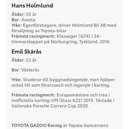
Hans Holmlund
Ålder:
55 år
Bor:
Avesta
Yrke:
Egenföretagare, driver Holmlund Bil AB med
försäljning av Toyota-bilar
Främsta racingmerit:
Klasseger (GT4) i 24-
timmarsloppet på Nürburgring, Tyskland, 2016.
Emil Skärås
Ålder:
23 år
Bor:
Västerås
Yrke:
Studerar till byggnadsingenjör, men hjälper
också till som förarcoach och ingenjör i karting.
Främsta racingmerit:
Europamästare och trea i
inofficiella karting-VM (klass KZ2) 2019. Tävlade i
italienska Porsche Carrera Cup 2020.
TOYOTA GAZOO Racing
är Toyota-koncernens