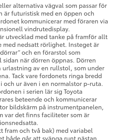
r eller alternativa vägval som passar för
 är futuristisk med en öppen och
 fordonet kommunicerar med föraren via
nsionell vindrutedisplay.
r utvecklad med tanke på framför allt
e med nedsatt rörlighet. Insteget är
dörrar” och en förarstol som
ill sidan när dörren öppnas. Dörren
h urlastning av en rullstol, som under
ena. Tack vare fordonets ringa bredd
g i och ur även i en normalstor p-ruta.
rdonen i serien lär sig Toyota
örares beteende och kommunicerar
stor bildskärm på instrumentpanelen,
 var det finns faciliteter som är
tionsnedsatta.
ett fram och två bak) med variabel
det både går att svänga runt nästan