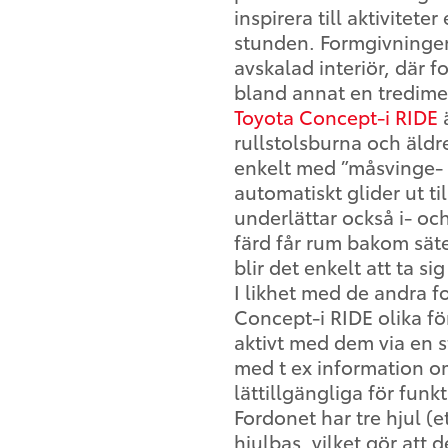
inspirera till aktivitete
stunden. Formgivningen
avskalad interiör, där
bland annat en tredime
Toyota Concept-i RIDE
ä
rullstols­burna och äldr
enkelt med ”måsvinge- 
automatiskt glider ut t
underlättar också i- oc
färd får rum bakom sät
blir det enkelt att ta si
I likhet med de andra fo
Concept-i RIDE olika f
aktivt med dem via en 
med t ex information om
lättillgängliga för funk
Fordonet har tre hjul (
hjulbas, vilket gör att 