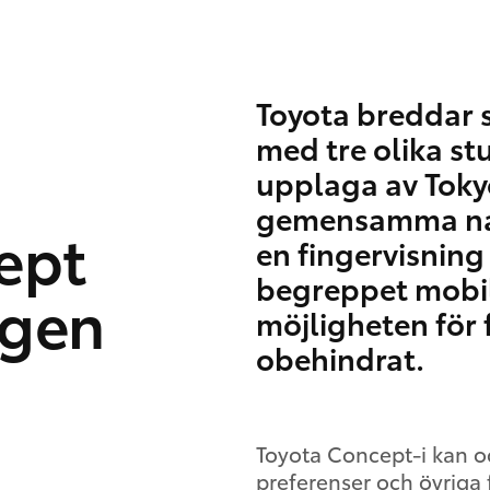
Toyota breddar s
med tre olika st
upplaga av Toky
gemensamma nam
ept
en fingervisning
begreppet mobil
ngen
möjligheten för f
obehindrat.
Toyota Concept-i kan o
preferenser och övriga f