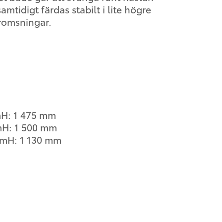
amtidigt färdas stabilt i lite högre
bromsningar.
mH: 1 475 mm
mH: 1 500 mm
mmH: 1 130 mm