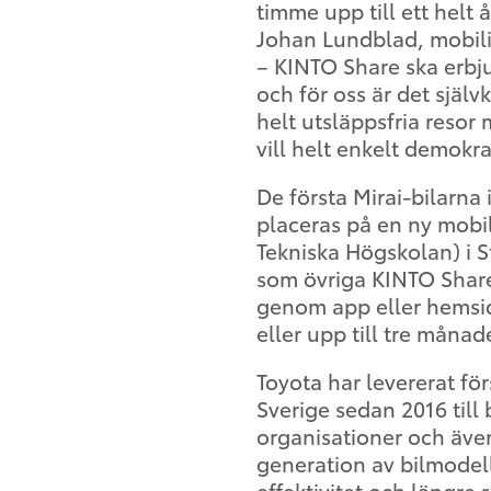
timme upp till ett helt
Johan Lundblad, mobili
– KINTO Share ska erbju
och för oss är det själv
helt utsläppsfria resor
vill helt enkelt demokr
De första Mirai-bilarn
placeras på en ny mobil
Tekniska Högskolan) i 
som övriga KINTO Share-
genom app eller hemsid
eller upp till tre månad
Toyota har levererat fö
Sverige sedan 2016 till
organisationer och även
generation av bilmodell
effektivitet och längre 