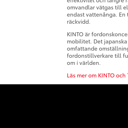
omvandlar vätgas till e
endast vattenånga. En t
räckvidd.
KINTO är fordonskoncer
mobilitet. Det japanska 
omfattande omställning
fordonstillverkare till f
om i världen.
Läs mer om KINTO och T