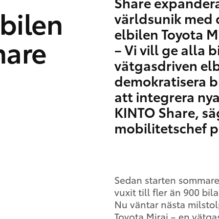
Share expanderar
bilen
världsunik med 
elbilen Toyota Mi
hare
– Vi vill ge alla 
vätgasdriven elb
demokratisera b
att integrera nya
KINTO Share, sä
mobilitetschef 
Sedan starten sommare
vuxit till fler än 900 
Nu väntar nästa milsto
Toyota Mirai – en vätga