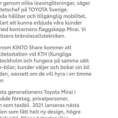
 år genom olika leasinglösningar, säger
tetschef på TOYOTA Sverige.
da hållbar och tillgänglig mobilitet,
klart att kunna erbjuda våra kunder
 med koncernens flaggskepp Mirai. Vi
atisera bränslecellstekniken.
a inom KINTO Share kommer att
itetsstation vid KTH (Kungliga
Stockholm och fungera på samma sätt
bilar; kunder väljer och bokar sin bil
an, oavsett om de vill hyra i en timme
er.
rsta generationens Toyota Mirai i
 både företag, privatpersoner,
 som taxibil. 2021 lanseras nästa
en som fått helt ny design, högre
räckvidd. Bilens bränsleceller