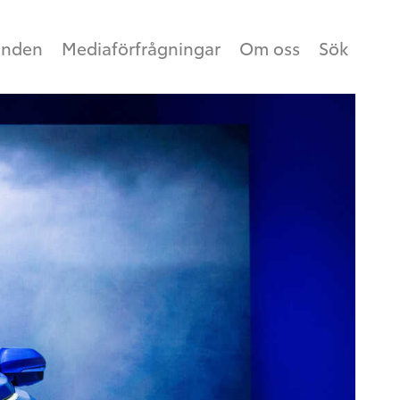
anden
Mediaförfrågningar
Om oss
Sök