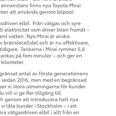
 annanstans finns nya Toyota Mirai
heten att använda genom bilpool.
sdriven elbil. Från vätgas och syre
l elektricitet som driver bilen framåt –
ent vatten. Nya Mirai är andra
 bränslecellsbil och är nu effektivare,
 tidigare. Tankarna i Mirai rymmer 5,6
tankas på fem minuter – och ger en
 kilometer.
begränsat antal av första generationens
ige sedan 2016, men med en begränsad
t ser vi stora utmaningarna för kunder
ill vi ge fler tillgång till
ch genom att introducera helt nya
vi låta kunder i Stockholm – i ett
öra vätgasdriven elbil i allt från en