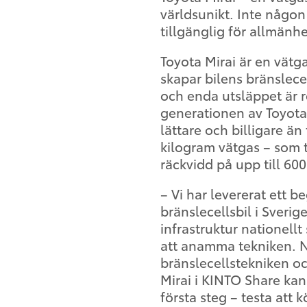
världsunikt. Inte någon
tillgänglig för allmän
Toyota Mirai är en vätga
skapar bilens bränslecel
och enda utsläppet är r
generationen av Toyotas
lättare och billigare än
kilogram vätgas – som 
räckvidd på upp till 600
– Vi har levererat ett 
bränslecellsbil i Sver
infrastruktur nationell
att anamma tekniken. Nu v
bränslecellstekniken o
Mirai i KINTO Share kan 
första steg – testa att k