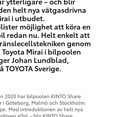
 ytterligare – och blir
den helt nya vätgasdrivna
rai i utbudet.
bilister möjlighet att köra en
il redan nu. Helt enkelt att
ränslecellstekniken genom
 Toyota Mirai i bilpoolen
ger Johan Lundblad,
på TOYOTA Sverige.
n 2020 har bilpoolen KINTO Share
bilar i Göteborg, Malmö och Stockholm.
lpe. Med introduktionen av helt nya
sdriven elbil – blir KINTO Share