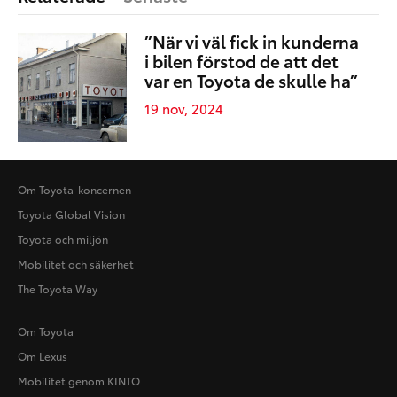
”När vi väl fick in kunderna
i bilen förstod de att det
var en Toyota de skulle ha”
19 nov, 2024
Om Toyota-koncernen
Toyota Global Vision
Toyota och miljön
Mobilitet och säkerhet
The Toyota Way
Om Toyota
Om Lexus
Mobilitet genom KINTO