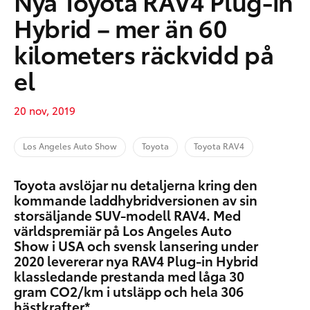
Nya Toyota RAV4 Plug-in
Hybrid – mer än 60
kilometers räckvidd på
el
20 nov, 2019
Los Angeles Auto Show
Toyota
Toyota RAV4
Toyota avslöjar nu detaljerna kring den
kommande laddhybridversionen av sin
storsäljande SUV-modell RAV4. Med
världspremiär på Los Angeles Auto
Show i USA och svensk lansering under
2020 levererar nya RAV4 Plug-in Hybrid
klassledande prestanda med låga 30
gram CO2/km i utsläpp och hela 306
hästkrafter*.