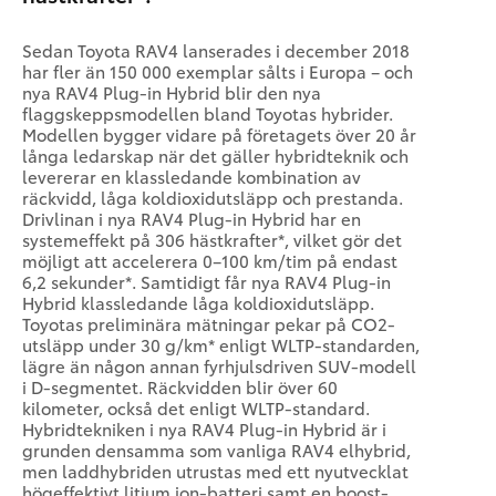
Sedan Toyota RAV4 lanserades i december 2018
har fler än 150 000 exemplar sålts i Europa – och
nya RAV4 Plug-in Hybrid blir den nya
flaggskeppsmodellen bland Toyotas hybrider.
Modellen bygger vidare på företagets över 20 år
långa ledarskap när det gäller hybrid­teknik och
levererar en klassledande kombination av
räckvidd, låga koldioxidutsläpp och prestanda.
Drivlinan i nya RAV4 Plug-in Hybrid har en
systemeffekt på 306 hästkrafter*, vilket gör det
möjligt att accelerera 0–100 km/tim på endast
6,2 sekunder*. Samtidigt får nya RAV4 Plug-in
Hybrid klassledande låga koldioxidutsläpp.
Toyotas preliminära mätningar pekar på CO2-
utsläpp under 30 g/km* enligt WLTP-standarden,
lägre än någon annan fyrhjulsdriven SUV-modell
i D-segmentet. Räckvidden blir över 60
kilometer, också det enligt WLTP-standard.
Hybridtekniken i nya RAV4 Plug-in Hybrid är i
grunden densamma som vanliga RAV4 elhybrid,
men laddhybriden utrustas med ett nyutvecklat
högeffektivt litium jon-batteri samt en boost-