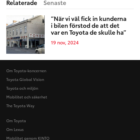
Relaterade
Senaste
”När vi väl fick in kunderna
i bilen förstod de att det
var en Toyota de skulle ha”
19 nov, 2024
Om Toyota-koncernen
Toyota Global Vision
Toyota och miljön
Mobilitet och säkerhet
The Toyota Way
Om Toyota
Om Lexus
Mobilitet genom KINTO