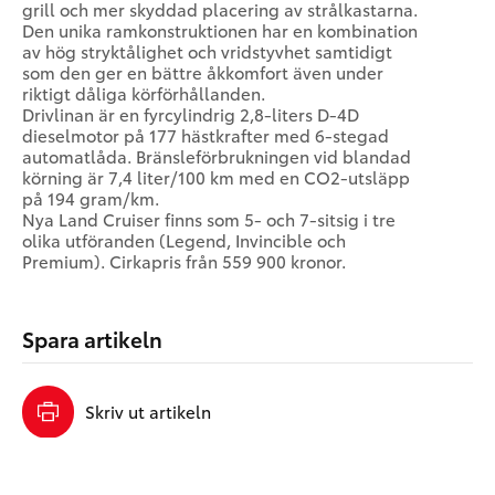
grill och mer skyddad placering av strålkastarna.
Den unika ramkonstruk­tionen har en kombination
av hög stryktålighet och vridstyvhet samtidigt
som den ger en bättre åk­komfort även under
riktigt dåliga körförhållanden.
Drivlinan är en fyrcylindrig 2,8-liters D-4D
dieselmotor på 177 hästkrafter med 6-stegad
automatlåda. Bränsle­förbrukningen vid blandad
körning är 7,4 liter/100 km med en CO2-utsläpp
på 194 gram/km.
Nya Land Cruiser finns som 5- och 7-sitsig i tre
olika utföranden (Legend, Invincible och
Premium). Cirkapris från 559 900 kronor.
Spara artikeln
Skriv ut artikeln