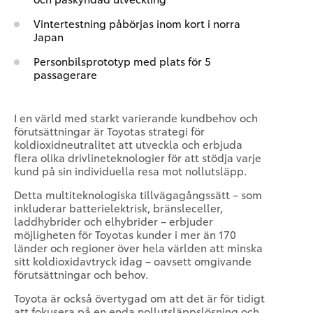
Vintertestning påbörjas inom kort i norra
Japan
Personbilsprototyp med plats för 5
passagerare
I en värld med starkt varierande kundbehov och
förutsättningar är Toyotas strategi för
koldioxidneutralitet att utveckla och erbjuda
flera olika drivlineteknologier för att stödja varje
kund på sin individuella resa mot nollutsläpp.
Detta multiteknologiska tillvägagångssätt – som
inkluderar batterielektrisk, bränsleceller,
laddhybrider och elhybrider – erbjuder
möjligheten för Toyotas kunder i mer än 170
länder och regioner över hela världen att minska
sitt koldioxidavtryck idag – oavsett omgivande
förutsättningar och behov.
Toyota är också övertygad om att det är för tidigt
att fokusera på en enda nollutsläppslösning och