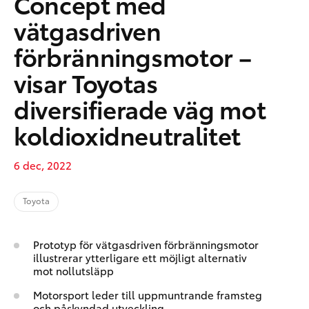
Concept med
vätgasdriven
förbränningsmotor –
visar Toyotas
diversifierade väg mot
koldioxidneutralitet
6 dec, 2022
Toyota
Prototyp för vätgasdriven förbränningsmotor
illustrerar ytterligare ett möjligt alternativ
mot nollutsläpp
Motorsport leder till uppmuntrande framsteg
och påskyndad utveckling