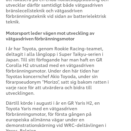
utvecklar därför samtidigt både vätgasdriven
bränslecellsteknik och vätgasdriven
förbränningsteknik vid sidan av batterielektrisk
teknik.
Motorsport leder vägen mot utveckling av
vätgasdriven förbränningsmotor
I år har Toyota, genom Rookie Racing-teamet,
deltagit i alla långlopp i Super Taikyu-serien i
Japan. Till sitt förfogande har man haft en GR
Corolla H2 utrustad med en vätgasdriven
förbränningsmotor. Under den här tiden har
Toyotas koncernchef Akio Toyoda, under sin
förarpseudonym ”Morizo”, satt sig bakom ratten i
varje race för att utvärdera och bidra till
utvecklingen.
Därtill körde i augusti i år en GR Yaris H2, en
Toyota Yaris med en vätgasdriven
förbränningsmotor, för första gången på
europeiska allmänna vägar under en
demonstrationskörning vid WRC-deltävlingen i
Ypres, Belgien.