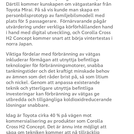
Därtill kommer kunskapen om vätgastankar från
Toyota Mirai. På så vis kunde man skapa en
personbilsprototyp av familjebilsmodell med
plats för 5 passagerare. Förnärvarande pågår
utvärdering under verkliga körförhållanden hand
i hand med digital utveckling, och Corolla Cross
H2 Concept kommer snart att börja vintertestas i
norra Japan.
Viktiga fördelar med förbränning av vätgas
inkluderar förmågan att utnyttja befintliga
teknologier för förbränningsmotorer, snabba
tankningstider och det kraftigt minskade behov
av ämnen som det råder brist på, så som litium
och nickel. Genom att anpassa existerande
teknik och ytterligare utnyttja befintliga
investeringar kan förbränning av vätgas ge
utbredda och tillgängliga koldioxidreducerande
lösningar snabbare.
Idag är Toyota cirka 40 % på vägen mot
kommersialisering av produkter som Corolla
Cross H2 Concept. Det är ännu inte möjligt att
säga om tekniken kommer att nå tillräcklig