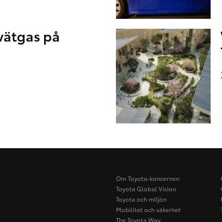
 vätgas på
Om Toyota-koncernen
Toyota Global Vision
Toyota och miljön
Mobilitet och säkerhet
The Toyota Way