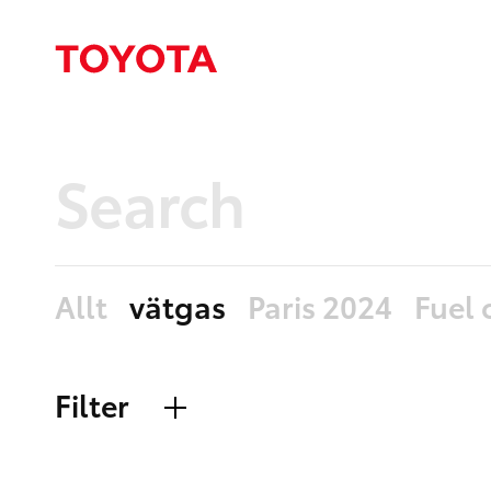
Allt
vätgas
Paris 2024
Fuel 
Filter
Allt
Nyheter