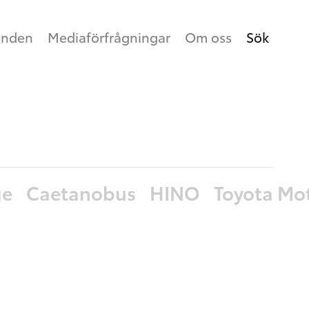
anden
Mediaförfrågningar
Om oss
Sök
ge
Caetanobus
HINO
Toyota Mo