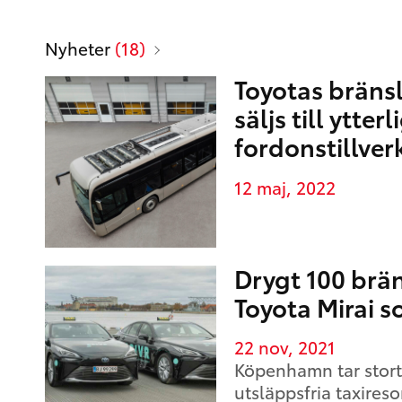
Mediabibliotek
Sidor
Nyheter
(18)
Toyotas bräns
säljs till ytter
fordonstillver
12 maj, 2022
Drygt 100 brän
Toyota Mirai s
22 nov, 2021
Köpenhamn tar stort
utsläppsfria taxires