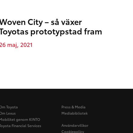
Woven City – så växer
Toyotas prototypstad fram
26 maj, 2021
Om Toyota
Press & Media
Om Lexus
Mediabibliotek
Mobilitet genom KINTO
Användarvillkor
Toyota Financial Services
Cookiepolicy