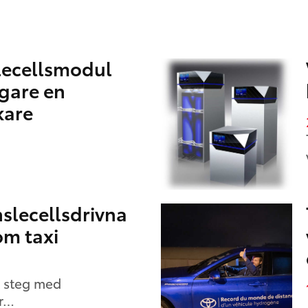
lecellsmodul
ligare en
kare
slecellsdrivna
om taxi
 steg med
or…