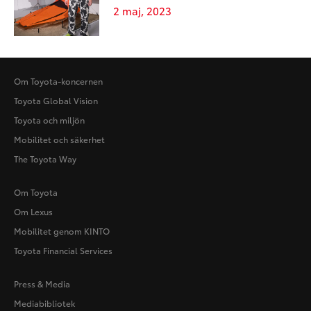
2 maj, 2023
Om Toyota-koncernen
Toyota Global Vision
Toyota och miljön
Mobilitet och säkerhet
The Toyota Way
Om Toyota
Om Lexus
Mobilitet genom KINTO
Toyota Financial Services
Press & Media
Mediabibliotek