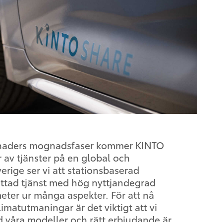
rknaders mognadsfaser kommer KINTO
r av tjänster på en global och
erige ser vi att stationsbaserad
attad tjänst med hög nyttjandegrad
meter ur många aspekter. För att nå
imatutmaningar är det viktigt att vi
d våra modeller och rätt erbjudande är