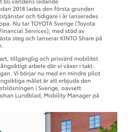
att bli världens ledande
Redan 2018 lades den första grunden
stjänster och tidigare i år lanserades
opa. Nu tar TOYOTA Sverige (Toyota
inancial Services), med stöd av
ästa steg och lanserar KINTO Share på
n.
rt, tillgänglig och prisvärd mobilitet
långsiktigt arbete där vi växer i takt
gan. Vi börjar nu med en mindre pilot
ngsiktiga målet är att erbjuda den
tslösningen i Sverige, oavsett
Johan Lundblad, Mobility Manager på