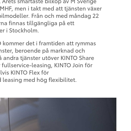
äl Årets smartaste bilköp av M Sverige
 MHF, men i takt med att tjänsten växer
bilmodeller. Från och med måndag 22
rna finnas tillgängliga på ett
er i Stockholm.
 kommer det i framtiden att rymmas
jänster, beroende på marknad och
å andra tjänster utöver KINTO Share
fullservice-leasing, KINTO Join för
vis KINTO Flex för
leasing med hög flexibilitet.