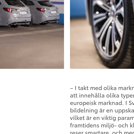
– I takt med olika ma
att innehålla olika type
europeisk marknad. I Sv
bildelning är en uppsk
vilket är en viktig para
framtidens miljö- och kl
reser smartare, och me