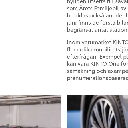
nyligen utsetts till såv
som Årets Familjebil av
breddas också antalet 
juni finns de första bila
begränsat antal station
Inom varumärket KINTO
flera olika mobilitetst
efterfrågan. Exempel p
kan vara KINTO One för 
samåkning och exempel
prenumerationsbaserad 