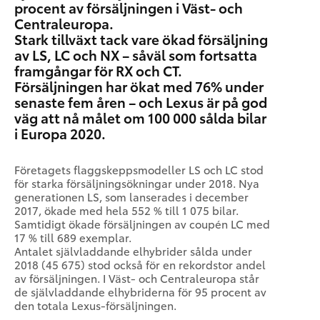
procent av försäljningen i Väst- och
Centraleuropa.
Stark tillväxt tack vare ökad försäljning
av LS, LC och NX – såväl som fortsatta
framgångar för RX och CT.
Försäljningen har ökat med 76% under
senaste fem åren – och Lexus är på god
väg att nå målet om 100 000 sålda bilar
i Europa 2020.
Företagets flaggskeppsmodeller LS och LC stod
för starka försäljningsökningar under 2018. Nya
generationen LS, som lanserades i december
2017, ökade med hela 552 % till 1 075 bilar.
Samtidigt ökade försäljningen av coupén LC med
17 % till 689 exemplar.
Antalet självladdande elhybrider sålda under
2018 (45 675) stod också för en rekordstor andel
av försäljningen. I Väst- och Centraleuropa står
de självladdande elhybriderna för 95 procent av
den totala Lexus-försäljningen.