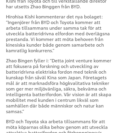
Kishi från Toyota och till verkställande direktör
har utsetts Zhao Binggen från BYD.
Hirohisa Kishi kommenterar det nya bolaget:
”Ingenjörer från BYD och Toyota kommer att
arbeta tillsammans under samma tak för att
utveckla batteridrivna elfordon med överlägsna
prestanda. Vi kommer att möta behoven från
kinesiska kunder både genom samarbete och
kamratlig konkurrens.”
Zhao Bingen fyller i: ”Detta joint venture kommer
att fokusera på forskning och utveckling av
batteridrivna elektriska fordon med teknik och
kunskap från såväl Kina som Japan. Företagets
mål är att marknadsföra högkvalitativa tekniker
som ger mer miljövänliga, säkra, bekväma och
intelligenta batterifordon. Vår vision är att skapa
mobilitet med kunden i centrum likväl som
samhällen där både människor och natur kan
samsas.”
BYD och Toyota ska arbeta tillsammans för att
möta köparnas olika behov genom att utveckla
attraktiva batterifordon och förhoppningsvis