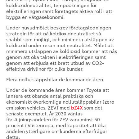
koldioxidneutralitet, tempoökningen för
elektrifieringen samt företagets aktiva roll i att
bygga en vätgasekonomi.
Under huvudmötet beskrev företagsledningen
strategin för att nå koldioxidneutralitet så
snabbt som möjligt, och minimera utsläppen av
koldioxid under resan mot neutralitet. Målet att
minimera utsläppen av koldioxid kommer att nås
genom att öka takten i elektrifieringen samt
genom att erbjuda ett brett utbud av CO2-
effektiva drivlinor för olika kunder.
Flera nollutsläppsbilar de kommande åren
Under de kommande åren kommer Toyota att
lansera ett ökande antal praktiska och
ekonomiskt överkomliga nollutsläppsbilar (zero
emission vehicles, ZEV) med
bZ4X
som det
senaste exemplet. År 2030 väntas
försäljningsandelen för ZEV vara minst 50
procent i Västeuropa, med kapacitet att öka
andelen ytterligare om kunderna efterfrågar
detta.