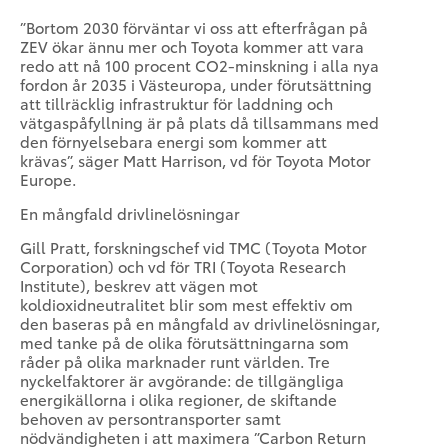
”Bortom 2030 förväntar vi oss att efterfrågan på
ZEV ökar ännu mer och Toyota kommer att vara
redo att nå 100 procent CO2-minskning i alla nya
fordon år 2035 i Västeuropa, under förutsättning
att tillräcklig infrastruktur för laddning och
vätgaspåfyllning är på plats då tillsammans med
den förnyelsebara energi som kommer att
krävas”, säger Matt Harrison, vd för Toyota Motor
Europe.
En mångfald drivlinelösningar
Gill Pratt, forskningschef vid TMC (Toyota Motor
Corporation) och vd för TRI (Toyota Research
Institute), beskrev att vägen mot
koldioxidneutralitet blir som mest effektiv om
den baseras på en mångfald av drivlinelösningar,
med tanke på de olika förutsättningarna som
råder på olika marknader runt världen. Tre
nyckelfaktorer är avgörande: de tillgängliga
energikällorna i olika regioner, de skiftande
behoven av persontransporter samt
nödvändigheten i att maximera ”Carbon Return