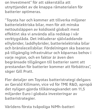
on Investment” för att säkerställa att
utnyttjandet av de knappa råmaterialen för
batterier optimeras.
”Toyota har och kommer att tillverka miljoner
batterielektriska bilar, men för att minska
nettoutsläppen av koldioxid globalt mest
effektivt ska vi använda alla redskap i vår
verktygslåda. Det inkluderar självladdande
elhybrider, laddhybrider, batterielektriska bilar
och bränslecellsbilar. Fördelningen ska baseras
på tillgänglig infrastruktur och köparnas behov i
varje region, och en faktor är även den
begränsade tillgången till batterier samt att
prestandan för batterier kommer att förbättras”,
säger Gill Pratt.
Fler detaljer om Toyotas batteristrategi delgavs
av Gerald Killmann, vice vd för TME R&D, apropå
det nyligen gjorda tillkännagivandet om 11,5
miljarder Euro i globala investeringar av
batteristrategier.
Världens första tvåpoliga NiMh-batteri