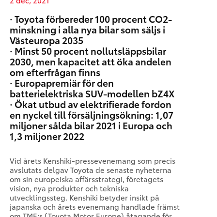
· Toyota förbereder 100 procent CO2-
minskning i alla nya bilar som säljs i
Västeuropa 2035
· Minst 50 procent nollutsläppsbilar
2030, men kapacitet att öka andelen
om efterfrågan finns
· Europapremiär för den
batterielektriska SUV-modellen bZ4X
· Ökat utbud av elektrifierade fordon
en nyckel till försäljningsökning: 1,07
miljoner sålda bilar 2021 i Europa och
1,3 miljoner 2022
Vid årets Kenshiki-pressevenemang som precis
avslutats delgav Toyota de senaste nyheterna
om sin europeiska affärsstrategi, företagets
vision, nya produkter och tekniska
utvecklingssteg. Kenshiki betyder insikt på
japanska och årets evenemang handlade främst
om TME:s (Toyota Motor Europe) åtagande för