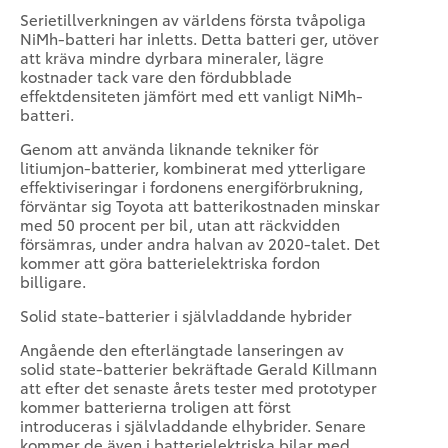
Serietillverkningen av världens första tvåpoliga
NiMh-batteri har inletts. Detta batteri ger, utöver
att kräva mindre dyrbara mineraler, lägre
kostnader tack vare den fördubblade
effektdensiteten jämfört med ett vanligt NiMh-
batteri.
Genom att använda liknande tekniker för
litiumjon-batterier, kombinerat med ytterligare
effektiviseringar i fordonens energiförbrukning,
förväntar sig Toyota att batterikostnaden minskar
med 50 procent per bil, utan att räckvidden
försämras, under andra halvan av 2020-talet. Det
kommer att göra batterielektriska fordon
billigare.
Solid state-batterier i självladdande hybrider
Angående den efterlängtade lanseringen av
solid state-batterier bekräftade Gerald Killmann
att efter det senaste årets tester med prototyper
kommer batterierna troligen att först
introduceras i självladdande elhybrider. Senare
kommer de även i batterielektriska bilar med