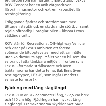
ROV Concept har en unik vätgasdriven
förbränningsmotor och extrem kapacitet för
terrängkörning.
Friliggande fjädrar och stötdämpare med
tilltagen slaglängd, en skyddande störtbur samt
rejäla offroadhjul präglar bilen – liksom Lexus
välkända grill.
ROV står för Recreational Off-highway Vehicle
och visar på Lexus ambition att förena
spännande bilupplevelser med ett samhälle
utan koldioxidutsläpp. Målet var en bil som ska
se bra ut i alla tänkbara miljöer. I fronten syns
Lexus L-formade strålkastare och även
baklamporna har detta tema. Bak finns även
textlogotypen, LEXUS, som ingår i märkets
senaste formspråk.
Fjädring med lång slaglängd
Lexus ROV är 312 centimeter lång, 172,5 cm bred
och 180 cm hög. Fjädringen har mycket lång
slaglängd. Framskärmarna skyddar mot både