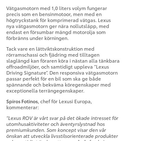
Vätgasmotorn med 1,0 liters volym fungerar
precis som en bensinmotoor, men med en
högtryckstank för komprimerad vätgas. Lexus
nya vätgasmotorn ger nära nollutsläpp, med
endast en försumbar mängd motorolja som
förbränns under körningen.
Tack vare en lättviktskonstruktion med
rörramschassi och fjädring med tilltagen
slaglängd kan föraren köra i nästan alla tänkbara
offroadmiljöer, och samtidigt uppleva ”Lexus
Driving Signature”. Den responsiva vätgasmotorn
passar perfekt för en bil som ska ge både
spännande och bekväma köregenskaper med
exceptionella terrängegenskaper.
Spiros Fotinos
, chef för Lexusi Europa,
kommenterar:
”Lexus ROV är vårt svar på det ökade intresset för
utomhusaktiviteter och äventyrslystnad hos
premiumkunden. Som koncept visar den vår
önskan att utveckla livsstilsorienterade produkter