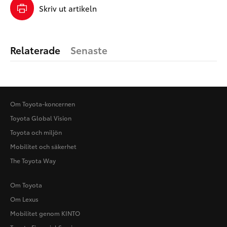
Skriv ut artikeln
Relaterade
Senaste
Om Toyota-koncernen
Toyota Global Vision
Toyota och miljön
Mobilitet och säkerhet
The Toyota Way
Om Toyota
Om Lexus
Mobilitet genom KINTO