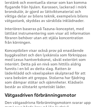
lerstänk och eventuella stenar som kan komma
flygande från hjulen. Karossen, lackerad i mörk
bronskulör, är gjord av lättviktsmaterial och
viktiga delar av bilens teknik, exempelvis bilens
vätgastank, skyddas av särskilda inklädnader.
Interiören baseras på Tazuna-konceptet, med
lättläst instrumentering som visar all information
föraren behöver utan att stjäla koncentration
från körningen.
Konceptbilen visar också prov på enastående
byggkvalitet och den lyxkänsla som förknippas
med Lexus hantverkskonst, såväl exteriört som
interiört. Detta på en nivå som hittills aldrig
funnits i en bil av detta slag. Ratten är
läderklädd och växelspaken skulpterad för att
vara bekväm att greppa. Stolarna har fjädring
som dämpar stötar och ojämnheter. Klädseln
består av slitstarkt syntetiskt läder.
Vätgasdriven förbränningsmotor
Den vätgasdrivna förbränningsmotorn svarar upp
mot Lexus hårda krav på låg ljudnivå,