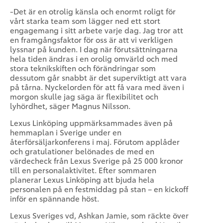
-Det är en otrolig känsla och enormt roligt för
vårt starka team som lägger ned ett stort
engagemang i sitt arbete varje dag. Jag tror att
en framgångsfaktor för oss är att vi verkligen
lyssnar på kunden. I dag när förutsättningarna
hela tiden ändras i en orolig omvärld och med
stora teknikskiften och förändringar som
dessutom går snabbt är det superviktigt att vara
på tårna. Nyckelorden för att få vara med även i
morgon skulle jag säga är flexibilitet och
lyhördhet, säger Magnus Nilsson.
Lexus Linköping uppmärksammades även på
hemmaplan i Sverige under en
återförsäljarkonferens i maj. Förutom applåder
och gratulationer belönades de med en
värdecheck från Lexus Sverige på 25 000 kronor
till en personalaktivitet. Efter sommaren
planerar Lexus Linköping att bjuda hela
personalen på en festmiddag på stan – en kickoff
inför en spännande höst.
Lexus Sveriges vd, Ashkan Jamie, som räckte över