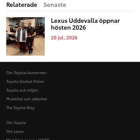
Relaterade
Senaste
Lexus Uddevalla öppnar
hösten 2026
20 jul, 2026
Om Toyota-koncernen
Toyota Global Vision
Toyota och miljön
Mobilitet och säkerhet
The Toyota Way
Om Toyota
Om Lexus
Mobilitet genom KINTO