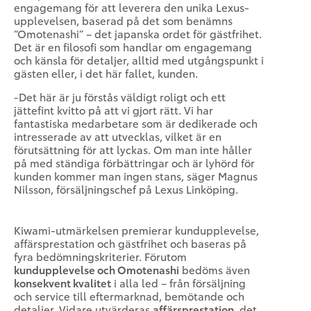
engagemang för att leverera den unika Lexus-
upplevelsen, baserad på det som benämns
”Omotenashi” – det japanska ordet för gästfrihet.
Det är en filosofi som handlar om engagemang
och känsla för detaljer, alltid med utgångspunkt i
gästen eller, i det här fallet, kunden.
-Det här är ju förstås väldigt roligt och ett
jättefint kvitto på att vi gjort rätt. Vi har
fantastiska medarbetare som är dedikerade och
intresserade av att utvecklas, vilket är en
förutsättning för att lyckas. Om man inte håller
på med ständiga förbättringar och är lyhörd för
kunden kommer man ingen stans, säger Magnus
Nilsson, försäljningschef på Lexus Linköping.
Kiwami-utmärkelsen premierar kundupplevelse,
affärsprestation och gästfrihet och baseras på
fyra bedömningskriterier. Förutom
kundupplevelse och Omotenashi
bedöms även
konsekvent kvalitet
i alla led – från försäljning
och service till eftermarknad, bemötande och
detaljer. Vidare utvärderas
affärsprestation
, det