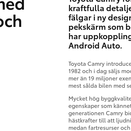
med
kraftfulla detal
och
fälgar i ny desi
pekskärm som bå
har uppkoppling
Android Auto.
Toyota Camry introducer
1982 och i dag säljs mod
mer än 19 miljoner exem
mest sålda bilen med s
Mycket hög byggkvalitet
egenskaper som kännet
generationen Camry bidr
hästkrafter till att lju
medan fartresurser och