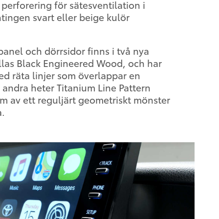
perforering för sätesventilation i
ingen svart eller beige kulör
nel och dörrsidor finns i två nya
llas Black Engineered Wood, och har
d räta linjer som överlappar en
 andra heter Titanium Line Pattern
rm av ett reguljärt geometriskt mönster
a.