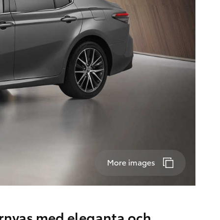
More images
rnyas med eleganta och