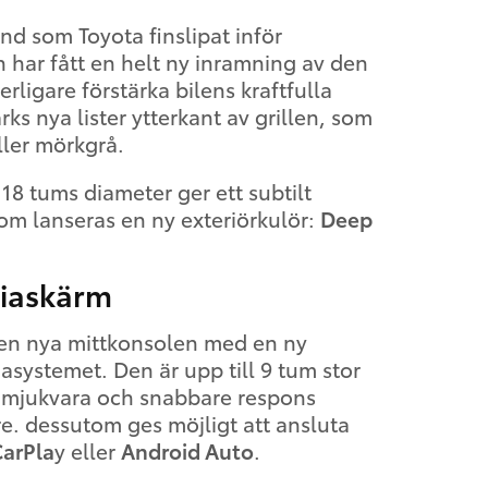
nd som Toyota finslipat inför
 har fått en helt ny inramning av den
terligare förstärka bilens kraftfulla
ks nya lister ytterkant av grillen, som
eller mörkgrå.
 18 tums diameter ger ett subtilt
tom lanseras en ny exteriörkulör:
Deep
diaskärm
den nya mittkonsolen med en ny
systemet. Den är upp till 9 tum stor
 mjukvara och snabbare respons
e. dessutom ges möjligt att ansluta
CarPla
y eller
Android Auto
.