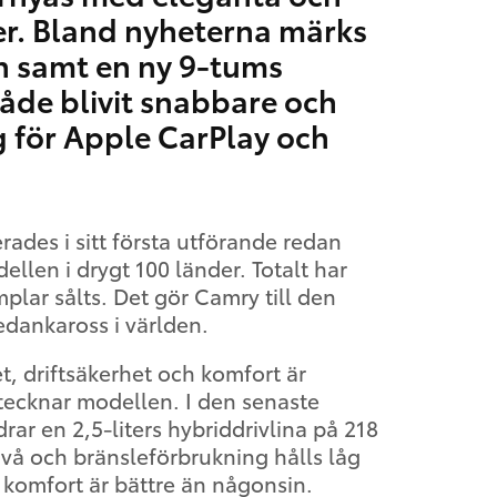
jer. Bland nyheterna märks
gn samt en ny 9-tums
de blivit snabbare och
 för Apple CarPlay och
ades i sitt första utförande redan
ellen i drygt 100 länder. Totalt har
plar sålts. Det gör Camry till den
edankaross i världen.
, driftsäkerhet och komfort är
ecknar modellen. I den senaste
ar en 2,5-liters hybriddrivlina på 218
dnivå och bränsleförbrukning hålls låg
 komfort är bättre än någonsin.