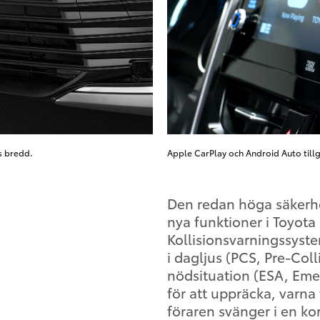
s bredd.
Apple CarPlay och Android Auto till
Den redan höga säkerhe
nya funktioner i Toyota
Kollisionsvarningssyste
i dagljus (PCS, Pre-Coll
nödsituation (ESA, Eme
för att uppräcka, varn
föraren svänger i en k