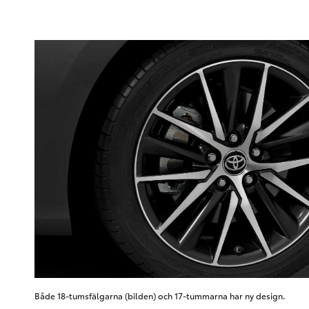
Både 18-tumsfälgarna (bilden) och 17-tummarna har ny design.