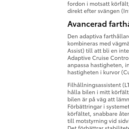
fordon i motsatt körfäl
direkt efter svängen (In
Avancerad farth
Den adaptiva farthålla
kombineras med vägmär
Assist) till att bli en in
Adaptive Cruise Control
anpassa hastigheten, i
hastigheten i kurvor (
Filhållningsassistent (LT
hålla bilen i mitt körfä
bilen är på väg att lämn
Förbättringar i systemet
körfältet, snabbare åte
till motstyrning vid si
Det förbättrar stabilitet