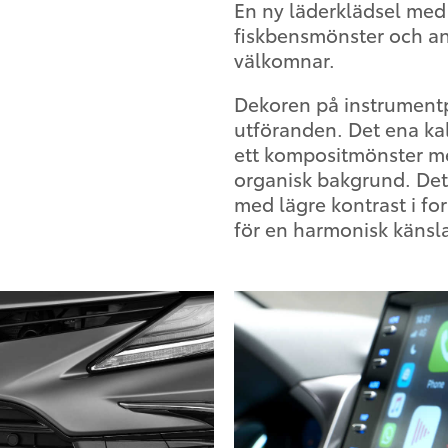
En ny läderklädsel med 
fiskbensmönster och ant
välkomnar.
Dekoren på instrumentpa
utföranden. Det ena ka
ett kompositmönster me
organisk bakgrund. Det
med lägre kontrast i fo
för en harmonisk känsl