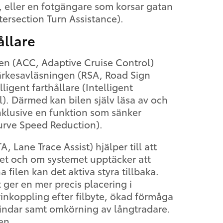
t, eller en fotgängare som korsar gatan
tersection Turn Assistance).
ållare
ren (ACC, Adaptive Cruise Control)
kesavläsningen (RSA, Road Sign
telligent farthållare (Intelligent
). Därmed kan bilen själv läsa av och
nklusive en funktion som sänker
Curve Speed Reduction).
A, Lane Trace Assist) hjälper till att
ltet och om systemet upptäcker att
a filen kan det aktiva styra tillbaka.
 ger en mer precis placering i
rinkoppling efter filbyte, ökad förmåga
dvindar samt omkörning av långtradare.
en.