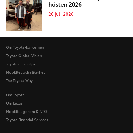
hösten 2026
20 jul, 2026
Om Toyota-koncernen
Toyota Global Vision
Toyota och miljön
Mobilitet och säkerhet
The Toyota Way
Om Toyota
Om Lexus
Mobilitet genom KINTO
Toyota Financial Services