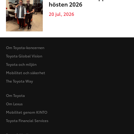
hösten 2026
20 jul, 2026
Om Toyota-koncernen
Toyota Global Vision
Toyota och miljön
Mobilitet och säkerhet
The Toyota Way
Om Toyota
Om Lexus
Mobilitet genom KINTO
Toyota Financial Services