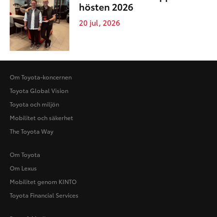
hösten 2026
20 jul, 2026
Om Toyota-koncernen
Toyota Global Vision
Toyota och miljön
Mobilitet och säkerhet
The Toyota Way
Om Toyota
Om Lexus
Mobilitet genom KINTO
Toyota Financial Services