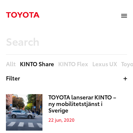
Allt
KINTO Share
KINTO Flex
Lexus UX
Toyo
Filter
Äldst
TOYOTA lanserar KINTO –
Nyast
ny mobilitetstjänst i
Sverige
22 jun, 2020