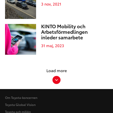
3 nov, 2021
KINTO Mobility och
Arbetsförmedlingen
inleder samarbete
31 maj, 2023
Load more
Om Toyota-koncernen
Toyota Global Vision
Toyota och miljön