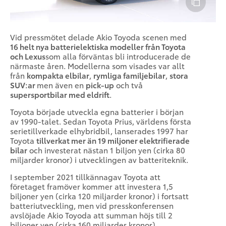
Vid pressmötet delade Akio Toyoda scenen med
16 helt nya batterielektiska modeller från Toyota
och Lexus
som alla förväntas bli introducerade de
närmaste åren. Modellerna som visades var allt
från
kompakta elbilar
,
rymliga familjebilar
,
stora
SUV:ar
men även en
pick-up
och två
supersportbilar med eldrift
.
Toyota började utveckla egna batterier i början
av 1990-talet. Sedan Toyota Prius, världens första
serietillverkade elhybridbil, lanserades 1997 har
Toyota
tillverkat mer än 19 miljoner elektrifierade
bilar
och investerat nästan 1 biljon yen (cirka 80
miljarder kronor) i utvecklingen av batteriteknik.
I september 2021 tillkännagav Toyota att
företaget framöver kommer att investera 1,5
biljoner yen (cirka 120 miljarder kronor) i fortsatt
batteriutveckling, men vid presskonferensen
avslöjade Akio Toyoda att summan höjs till 2
biljoner yen (cirka 160 miljarder kronor).