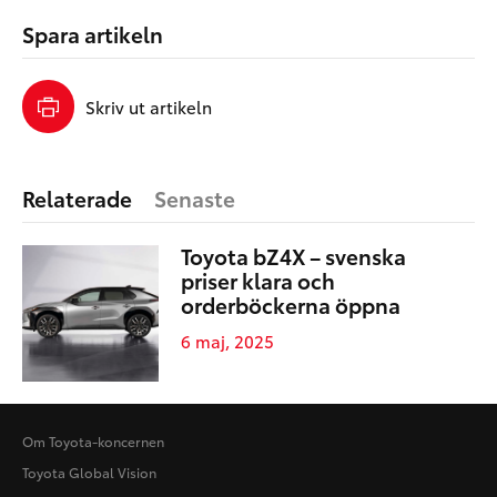
Spara artikeln
Skriv ut artikeln
Relaterade
Senaste
Toyota bZ4X – svenska
priser klara och
orderböckerna öppna
6 maj, 2025
Om Toyota-koncernen
Toyota Global Vision