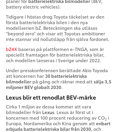
planer för
batterielektriska bilmodeller
(BEV,
battery electric vehicles).
Tidigare i höstas drog Toyota täckelset av den
första batterielektriska bilen i den nya
modellserien bZ. Beteckningen ska utläsas
”beyond zero” och visar att Toyotas ambitioner
inte stannar vid nollutsläpp från själva fordonet.
bZ4X
baseras på plattformen e-TNGA, som är
speciellt framtagen för batterielektriska bilar,
och modellen lanseras i Sverige under 2022.
Under presskonferensen berättade Akio Toyoda
att koncernen har
30 batterielektriska
bilmodeller
på gång och räknar med att
sälja 3,5
miljoner BEV globalt 2030
.
Lexus blir ett renodlat BEV-märke
Cirka 1 miljon av dessa kommer att vara
bilmodeller från
Lexus
. Lexus är först ut i
koncernen med 100 procent reducering av CO
i
2
Europa, Nordamerika och Kina genom att
enbart
erbjuda
batterielektriska bilar från
2030
, och