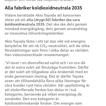
Alla fabriker koldioxidneutrala 2035
Vidare berättade Akio Toyoda att koncernen
siktar på att
alla
(drygt 60)
fabriker ska vara
koldioxidneutrala 2035
. Det ska ske dels genom
minskad energiåtgång, dels genom användning
av innovativa tillverkningstekniker.
Akio Toyoda fäste i sitt tal stor vikt vid energins
betydelse för att nå CO
-neutralitet, och de olika
2
förutsättningar som finns i olika delar av världen.
Han vidareutvecklade resonemanget:
”Vi lever i en diversifierad värld och i en era då
det är extra svårt att förutsäga framtiden. Därför
är det svårt att tillgodose alla önskemål med en
enda gemensam lösning. Det är därför Toyota
avser att tillhandahålla flera olika lösningar för
våra kunder runt hela världen. Vår uppfattning är
att elektrifierade fordon kan delas in i två
kategorier, beroende på vilket energislag de
använder. Den ena kategorin är
koldioxidminskande fordon. Om energin som