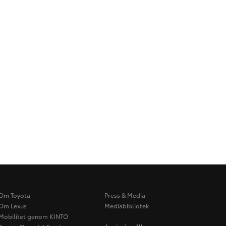
Om Toyota
Press & Media
Om Lexus
Mediabibliotek
Mobilitet genom KINTO