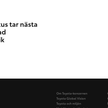
us tar nästa
ad
ik
Om Toyota-koncernen
Toyota Global Vision
Toyota och miljön