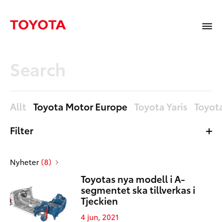
Allt
Toyota Motor Europe
Toyota Yaris
Toyot
Filter
Allt
Nyheter
Nyheter
(8)
Mediabibliotek
Toyotas nya modell i A-
Sidor
segmentet ska tillverkas i
Tjeckien
4 jun, 2021