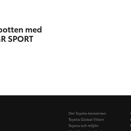
botten med
GR SPORT
Om Toyota-koncernen
Toyota Global Vision
Toyota och miljön