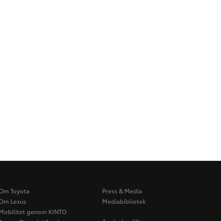
Om Toyota
Press & Media
Om Lexus
Mediabibliotek
Mobilitet genom KINTO