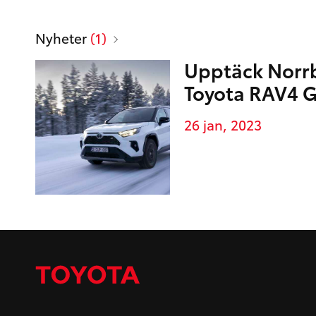
Mediabibliotek
Sidor
Nyheter
(1)
Upptäck Norr
Toyota RAV4 
26 jan, 2023