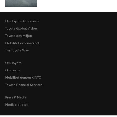
Om Toyota-koncernen
Toyota Global Vision
Toyota och miljön
Mobilitet och säkerhet
The Toyota Way
Om Toyota
Om Lexus
Mobilitet genom KINTO
Toyota Financial Services
Press & Media
Mediabibliotek
Användarvillkor