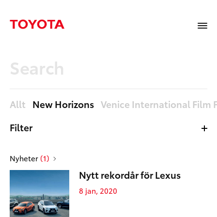
Allt
New Horizons
Venice International Film F
Filter
Allt
Nyheter
Nyheter
(1)
Mediabibliotek
Nytt rekordår för Lexus
Sidor
8 jan, 2020