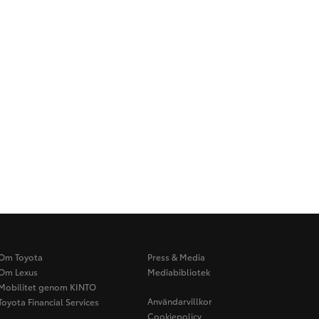
Om Toyota
Press & Media
Om Lexus
Mediabibliotek
Mobilitet genom KINTO
Användarvillkor
Toyota Financial Services
Cookiepolicy