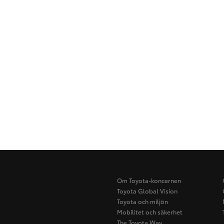
Om Toyota-koncernen
Toyota Global Vision
Toyota och miljön
Mobilitet och säkerhet
The Toyota Way