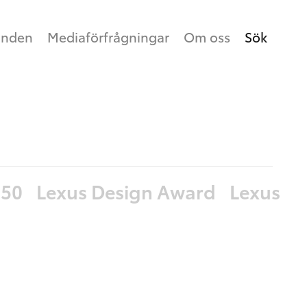
anden
Mediaförfrågningar
Om oss
Sök
650
Lexus Design Award
Lexus