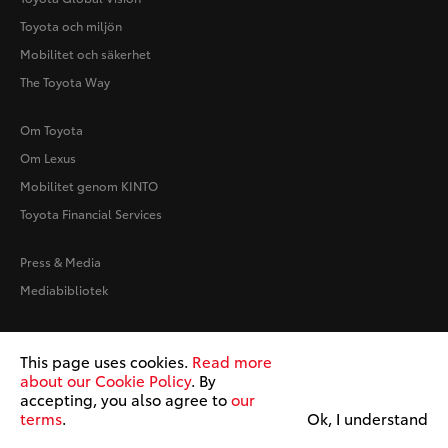
Toyota och miljön
Mobilitet och säkerhet
The Toyota Way
Om Toyota
Om Lexus
Mobilitet genom KINTO
Toyota Financial Services
Press & Media
Mediabibliotek
Användarvillkor
This page uses cookies.
Read more
Cookiepolicy
about our Cookie Policy
. By
accepting, you also agree to
our
Copyright © Toyota
terms
.
Ok, I understand