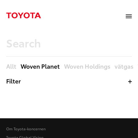
Allt
Woven Planet
Woven Holdings
vätgas
Filter
Mediabibliotek
Sidor
Nyheter
Allt
Om Toyota-koncernen
Toyota Global Vision