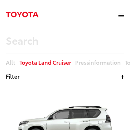
Allt
Toyota Land Cruiser
Pressinformation
T
Filter
Mediabibliotek
Sidor
Nyheter
Allt