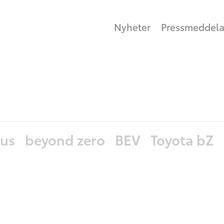
Nyheter
Pressmeddel
xus
beyond zero
BEV
Toyota bZ