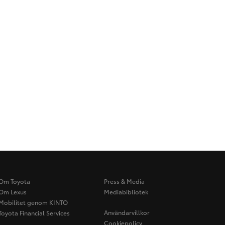
Om Toyota
Press & Media
Om Lexus
Mediabibliotek
Mobilitet genom KINTO
Användarvillkor
Toyota Financial Services
Cookiepolicy