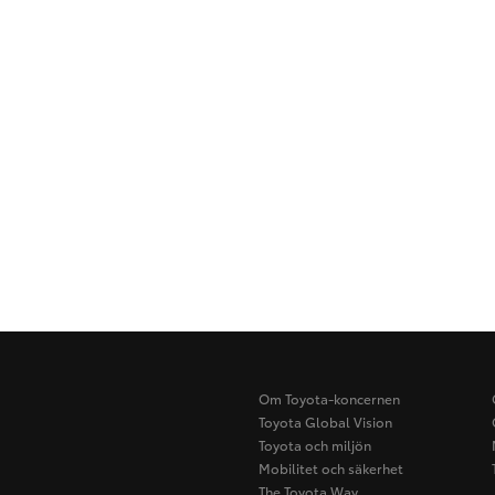
Om Toyota-koncernen
Toyota Global Vision
Toyota och miljön
Mobilitet och säkerhet
The Toyota Way