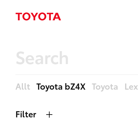
Allt
Toyota bZ4X
Toyota
Le
Filter
Mediabibliotek
Sidor