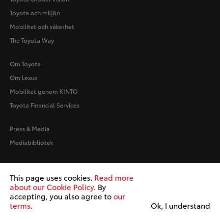
Toyota och miljön
Mobilitet och säkerhet
The Toyota Way
Om Toyota
Om Lexus
Mobilitet genom KINTO
Toyota Financial Services
Press & Media
Mediabibliotek
Användarvillkor
This page uses cookies.
Read more
Cookiepolicy
about our Cookie Policy
. By
accepting, you also agree to
our
Copyright © Toyota
terms
.
Ok, I understand