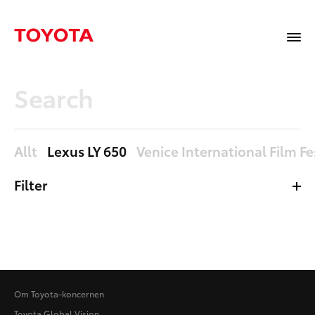
Allt
Lexus LY 650
Venice International Film Fe
Filter
Mediabibliotek
Sidor
Nyheter
Allt
Om Toyota-koncernen
Toyota Global Vision