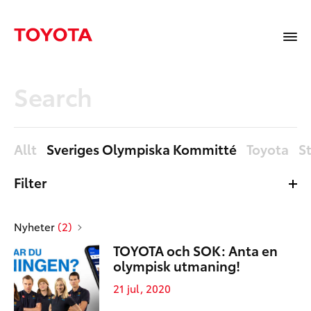
Allt
Sveriges Olympiska Kommitté
Toyota
S
Filter
Allt
Nyheter
Nyheter
(2)
Mediabibliotek
TOYOTA och SOK: Anta en
Sidor
olympisk utmaning!
21 jul, 2020