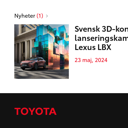
Mediabibliotek
Sidor
Nyheter
(1)
Svensk 3D-kon
lanseringskam
Lexus LBX
23 maj, 2024