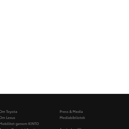
Om Toyota
Press & Media
Om Lexus
Mediabibliotek
Mobilitet genom KINTO