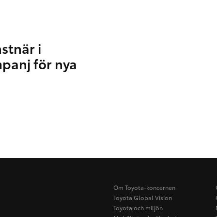
stnär i
panj för nya
Om Toyota-koncernen
Toyota Global Vision
Toyota och miljön