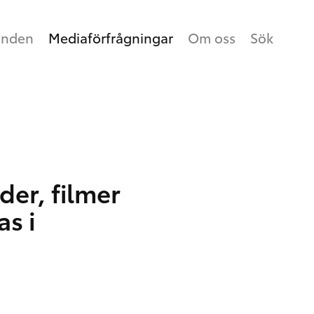
anden
Mediaförfrågningar
Om oss
Sök
der, filmer
as i