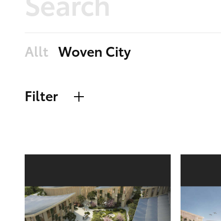
Allt
Woven City
Filter
Allt
Nyast
Bilder
Äldst
Filer