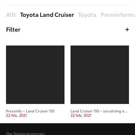
Allt
Toyota Land Cruiser
Toyota
Pressinform
Filter
Filer
Bilder
Allt
Nyast
Äldst
Pressinfo – Land Cruiser 150
Land Cruiser 150 – utrustning och specifikationer
22 feb, 2021
22 feb, 2021
Om Toyota-koncernen