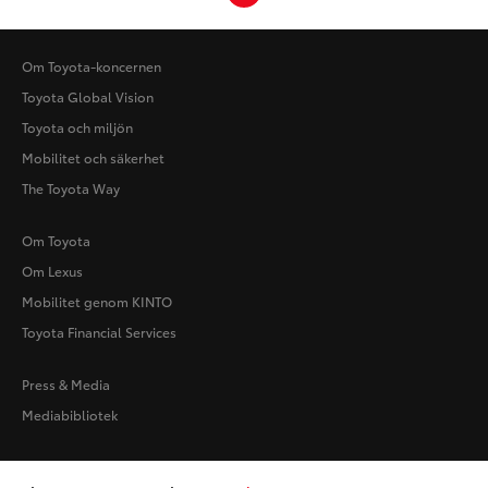
Om Toyota-koncernen
Toyota Global Vision
Toyota och miljön
Mobilitet och säkerhet
The Toyota Way
Om Toyota
Om Lexus
Mobilitet genom KINTO
Toyota Financial Services
Press & Media
Mediabibliotek
Användarvillkor