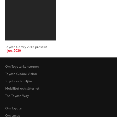
Toyota Camry 2019-presskit
1 jun, 2020
Om Toyota-koncernen
Toyota Global Vision
Toyota och miljön
Mobilitet och säkerhet
The Toyota Way
Om Toyota
Om Lexus