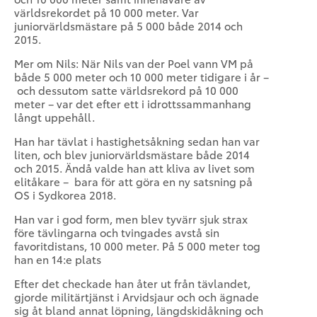
världsrekordet på 10 000 meter. Var
juniorvärldsmästare på 5 000 både 2014 och
2015.
Mer om Nils: När Nils van der Poel vann VM på
både 5 000 meter och 10 000 meter tidigare i år –
och dessutom satte världsrekord på 10 000
meter – var det efter ett i idrottssammanhang
långt uppehåll.
Han har tävlat i hastighetsåkning sedan han var
liten, och blev juniorvärldsmästare både 2014
och 2015. Ändå valde han att kliva av livet som
elitåkare – bara för att göra en ny satsning på
OS i Sydkorea 2018.
Han var i god form, men blev tyvärr sjuk strax
före tävlingarna och tvingades avstå sin
favoritdistans, 10 000 meter. På 5 000 meter tog
han en 14:e plats
Efter det checkade han åter ut från tävlandet,
gjorde militärtjänst i Arvidsjaur och och ägnade
sig åt bland annat löpning, längdskidåkning och