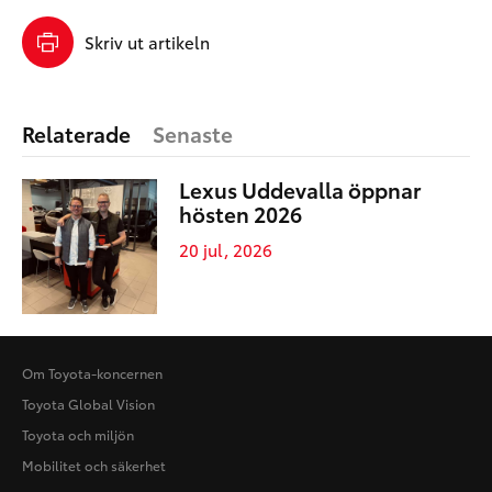
Skriv ut artikeln
Relaterade
Senaste
Lexus Uddevalla öppnar
hösten 2026
20 jul, 2026
Om Toyota-koncernen
Toyota Global Vision
Toyota och miljön
Mobilitet och säkerhet