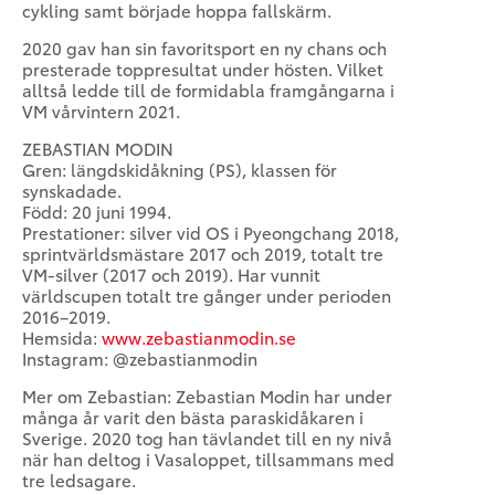
cykling samt började hoppa fallskärm.
2020 gav han sin favoritsport en ny chans och
presterade toppresultat under hösten. Vilket
alltså ledde till de formidabla framgångarna i
VM vårvintern 2021.
ZEBASTIAN MODIN
Gren: längdskidåkning (PS), klassen för
synskadade.
Född: 20 juni 1994.
Prestationer: silver vid OS i Pyeongchang 2018,
sprintvärldsmästare 2017 och 2019, totalt tre
VM-silver (2017 och 2019). Har vunnit
världscupen totalt tre gånger under perioden
2016–2019.
Hemsida:
www.zebastianmodin.se
Instagram: @zebastianmodin
Mer om Zebastian: Zebastian Modin har under
många år varit den bästa paraskidåkaren i
Sverige. 2020 tog han tävlandet till en ny nivå
när han deltog i Vasaloppet, tillsammans med
tre ledsagare.