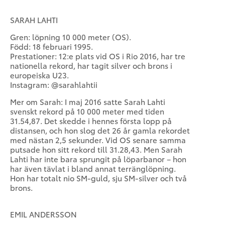
SARAH LAHTI
Gren: löpning 10 000 meter (OS).
Född: 18 februari 1995.
Prestationer: 12:e plats vid OS i Rio 2016, har tre
nationella rekord, har tagit silver och brons i
europeiska U23.
Instagram: @sarahlahtii
Mer om Sarah: I maj 2016 satte Sarah Lahti
svenskt rekord på 10 000 meter med tiden
31.54,87. Det skedde i hennes första lopp på
distansen, och hon slog det 26 år gamla rekordet
med nästan 2,5 sekunder. Vid OS senare samma
putsade hon sitt rekord till 31.28,43. Men Sarah
Lahti har inte bara sprungit på löparbanor – hon
har även tävlat i bland annat terränglöpning.
Hon har totalt nio SM-guld, sju SM-silver och två
brons.
EMIL ANDERSSON