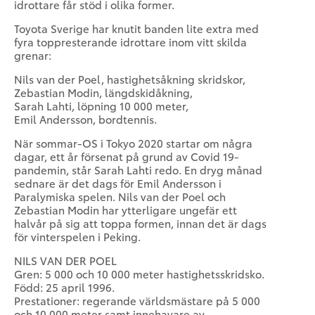
idrottare får stöd i olika former.
Toyota Sverige har knutit banden lite extra med
fyra toppresterande idrottare inom vitt skilda
grenar:
Nils van der Poel, hastighetsåkning skridskor,
Zebastian Modin, längdskidåkning,
Sarah Lahti, löpning 10 000 meter,
Emil Andersson, bordtennis.
När sommar-OS i Tokyo 2020 startar om några
dagar, ett år försenat på grund av Covid 19-
pandemin, står Sarah Lahti redo. En dryg månad
sednare är det dags för Emil Andersson i
Paralymiska spelen. Nils van der Poel och
Zebastian Modin har ytterligare ungefär ett
halvår på sig att toppa formen, innan det är dags
för vinterspelen i Peking.
NILS VAN DER POEL
Gren: 5 000 och 10 000 meter hastighetsskridsko.
Född: 25 april 1996.
Prestationer: regerande världsmästare på 5 000
och 10 000 meter samt innehavare av