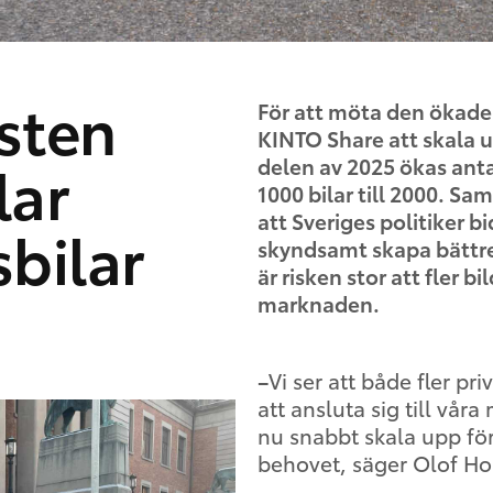
sten
För att möta den ökade 
KINTO Share att skala u
lar
delen av 2025 ökas anta
1000 bilar till 2000. Sa
att Sveriges
politiker b
sbilar
skyndsamt skapa bättre 
är risken stor att fler 
marknaden.
–
Vi ser att både fler p
att ansluta sig till våra 
nu snabbt skala upp för
behovet, säger Olof Ho