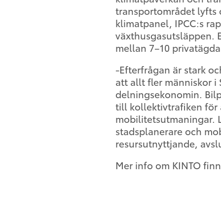
transportområdet lyfts 
klimatpanel, IPCC:s rapp
växthusgasutsläppen. E
mellan 7–10 privatägda 
-Efterfrågan är stark och
att allt fler människor 
delningsekonomin. Bilp
till kollektivtrafiken fö
mobilitetsutmaningar. 
stadsplanerare och mobil
resursutnyttjande, avs
Mer info om KINTO finn