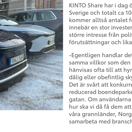
KINTO Share har i dag ö
Sverige och totalt ca 1
kommer alltså antalet fo
innebär en stor investe
större intresse från polit
förutsättningar och lika 
-Egentligen handlar de
samma villkor som den 
hänvisas ofta till att 
dålig eller obefintlig sk
Det är svårt att konku
reducerad boendeparkeri
gatan. Om användarna i
hur ska vi då få dem att
våra grannländer, Norg
samarbeta med bransch