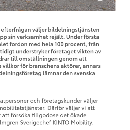
efterfrågan väljer bildelningstjänsten
pp sin verksamhet rejält. Under första
let fordon med hela 100 procent, från
mtidigt understryker företaget vikten av
idrar till omställningen genom att
villkor för branschens aktörer, annars
bildelningsföretag lämnar den svenska
rivatpersoner och företagskunder väljer
mobilitetstjänster. Därför väljer vi att
 att försöka tillgodose det ökade
lmgren Sverigechef KINTO Mobility.