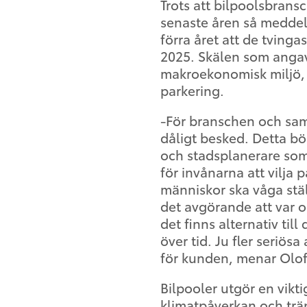
Trots att bilpoolsbrans
senaste åren så meddel
förra året att de tvinga
2025. Skälen som anga
makroekonomisk miljö, 
parkering.
-För branschen och samh
dåligt besked. Detta bör
och stadsplanerare som
för invånarna att vilja 
människor ska våga stäl
det avgörande att var oc
det finns alternativ til
över tid. Ju fler seriös
för kunden, menar Olo
Bilpooler utgör en vikti
klimatpåverkan och trä