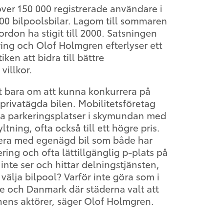
ver 150 000 registrerade användare i
000 bilpoolsbilar. Lagom till sommaren
rdon ha stigit till 2000. Satsningen
ring och Olof Holmgren efterlyser ett
iken att bidra till bättre
villkor.
t bara om att kunna konkurrera på
privatägda bilen. Mobilitetsföretag
hyra parkeringsplatser i skymundan med
yltning, ofta också till ett högre pris.
rrera med egenägd bil som både har
ng och ofta lättillgänglig p-plats på
nte ser och hittar delningstjänsten,
 välja bilpool? Varför inte göra som i
e och Danmark där städerna valt att
ens aktörer, säger Olof Holmgren.