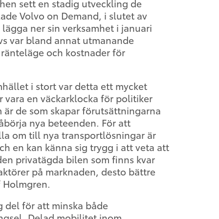
chen sett en stadig utveckling de
ade Volvo on Demand, i slutet av
s lägga ner sin verksamhet i januari
vs var bland annat utmanande
ränteläge och kostnader för
ället i stort var detta ett mycket
 vara en väckarklocka för politiker
 är de som skapar förutsättningarna
påbörja nya beteenden. För att
la om till nya transportlösningar är
h en kan känna sig trygg i att veta att
l den privatägda bilen som finns kvar
a aktörer på marknaden, desto bättre
f Holmgren.
g del för att minska både
ngsel. Delad mobilitet inom