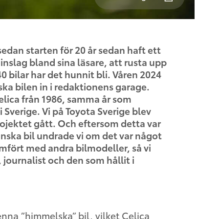
sedan starten för 20 år sedan haft ett
nslag bland sina läsare, att rusta upp
40 bilar har det hunnit bli. Våren 2024
ska bilen in i redaktionens garage.
Celica från 1986, samma år som
 Sverige. Vi på Toyota Sverige blev
rojektet gått. Och eftersom detta var
nska bil undrade vi om det var något
ämfört med andra bilmodeller, så vi
journalist och den som hållit i
enna ”himmelska” bil, vilket Celica