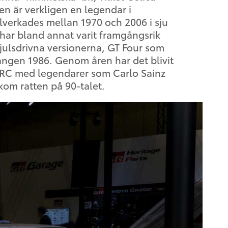
en är verkligen en legendar i
illverkades mellan 1970 och 2006 i sju
 har bland annat varit framgångsrik
julsdrivna versionerna, GT Four som
ången 1986. Genom åren har det blivit
WRC med legendarer som Carlo Sainz
om ratten på 90-talet.