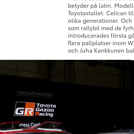
betyder på latin. Modell
Toyotastallet. Celican t
olika generationer. Och
som rallybil med de fyrh
introducerades första g
flera pallplatser inom 
och Juha Kankkunen bak